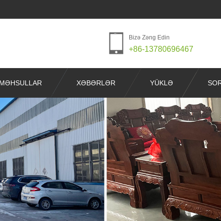
Bizə Zəng Edin
+86-13780696467
MƏHSULLAR
XƏBƏRLƏR
YÜKLƏ
SO