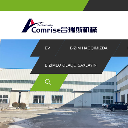
EV
BIZIM HAQQIMIZDA
BIZIMLƏ ƏLAQƏ SAXLAYIN