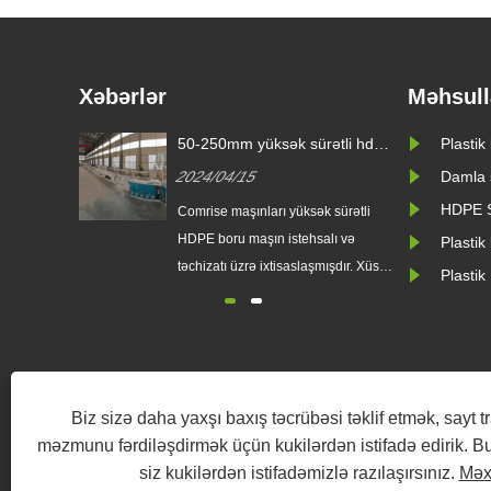
Xəbərlər
Məhsull
50-250mm yüksək sürətli hdpe
Plastik
boru maşını Avropalı müştəri
2024/04/15
Damla 
ilə müqavilə imzalayır
HDPE S
Comrise maşınları yüksək sürətli
HDPE boru maşın istehsalı və
Plastik
təchizatı üzrə ixtisaslaşmışdır. Xüsusi
Plastik
hazırlanmış HDPE boru maşını
minimum 16 mm-dən 1600 mm
diametrə qədər boru hazırlaya bilər.
30 gün ərzində sürətli çatdırılma
müddəti ilə bir boru istehsal xətti və
Biz sizə daha yaxşı baxış təcrübəsi təklif etmək, sayt tr
satışdan sonra yaxşı xidmət
məzmunu fərdiləşdirmək üçün kukilərdən istifadə edirik. Bu
göstə......
siz kukilərdən istifadəmizlə razılaşırsınız.
Məxf